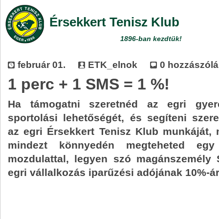
Érsekkert Tenisz Klub
1896-ban kezdtük!
február 01.
ETK_elnok
0 hozzászólá
1 perc + 1 SMS = 1 %!
Ha támogatni szeretnéd az egri gyer
sportolási lehetőségét, és segíteni szer
az egri Érsekkert Tenisz Klub munkáját,
mindezt könnyedén megteheted egy 
mozdulattal, legyen szó magánszemély 
egri vállalkozás iparűzési adójának 10%-ár