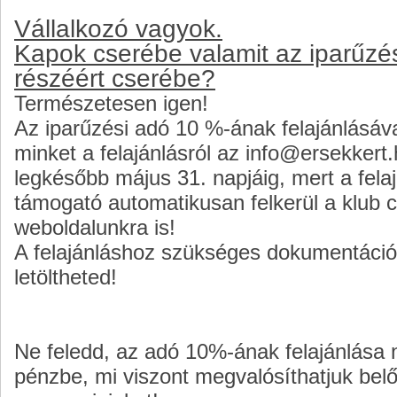
Vállalkozó vagyok.
Kapok cserébe valamit az iparűzés
részéért cserébe?
Természetesen igen!
Az iparűzési adó 10 %-ának felajánlásáva
minket a felajánlásról az info@ersekkert
legkésőbb május 31. napjáig, mert a fela
támogató automatikusan felkerül a klub c
weboldalunkra is!
A felajánláshoz szükséges dokumentációt
letöltheted!
Ne feledd, az adó 10%-ának felajánlása
pénzbe, mi viszont megvalósíthatjuk belőle