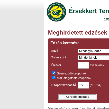
Érsekkert Ten
18
Meghirdetett edzések
Edzés keresése
Edző
Tudásszint
Életkor
éveseknek
Szerveződő csoportok
Már látogatható csoportok
Csoportazonosító
(pl. CS4)
Minden edző szerveződő és látogatható edzése