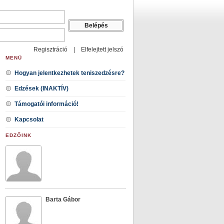
Regisztráció
|
Elfelejtett jelszó
MENÜ
Hogyan jelentkezhetek teniszedzésre?
Edzések (INAKTÍV)
Támogatói információ!
Kapcsolat
EDZŐINK
Barta Gábor