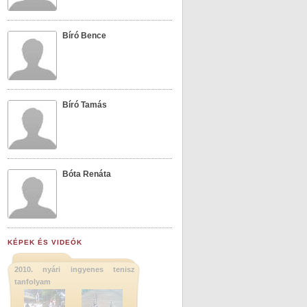
Bíró Bence
Bíró Tamás
Bóta Renáta
KÉPEK ÉS VIDEÓK
2010. nyári ingyenes tenisz
tanfolyam