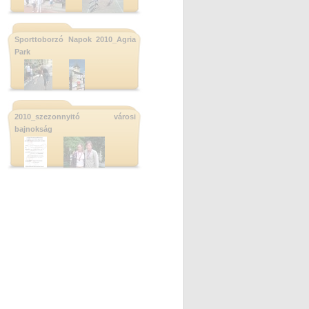
Sporttoborzó Napok 2010_Agria
Park
2010_szezonnyitó városi
bajnokság