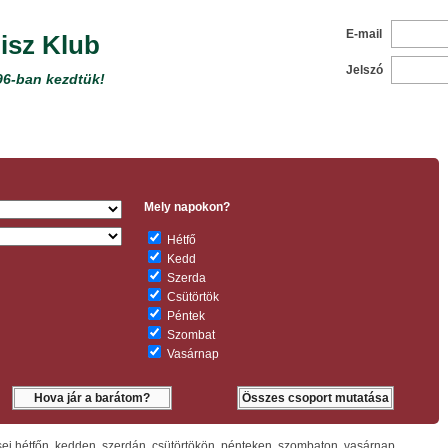
E-mail
isz Klub
Jelszó
96-ban kezdtük!
Mely napokon?
Hétfő
Kedd
Szerda
Csütörtök
Péntek
Szombat
Vasárnap
Összes csoport mutatása
i hétfőn, kedden, szerdán, csütörtökön, pénteken, szombaton, vasárnap.