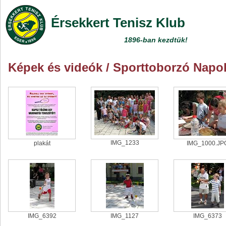
Érsekkert Tenisz Klub
1896-ban kezdtük!
Képek és videók
/ Sporttoborzó Napo
IMG_1233
plakát
IMG_1000.JP
IMG_6392
IMG_1127
IMG_6373